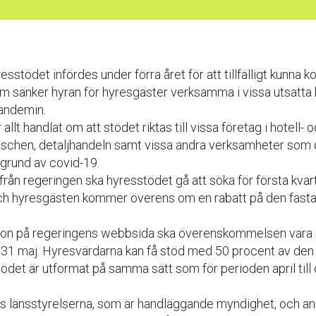
resstödet infördes under förra året för att tillfälligt kunna
m sänker hyran för hyresgäster verksamma i vissa utsatt
andemin.
allt handlat om att stödet riktas till vissa företag i hotell- 
schen, detaljhandeln samt vissa andra verksamheter som
grund av covid-19.
 från regeringen ska hyresstödet gå att söka för första kva
h hyresgästen kommer överens om en rabatt på den fasta
tion på regeringens webbsida ska överenskommelsen vara sk
t 31 maj. Hyresvärdarna kan få stöd med 50 procent av d
ödet är utformat på samma sätt som för perioden april till
s länsstyrelserna, som är handläggande myndighet, och a