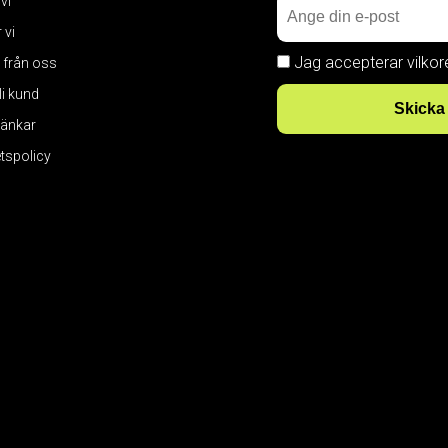
 vi
 vi
Jag accepterar vilkor
 från oss
bli kund
Skicka
 länkar
etspolicy