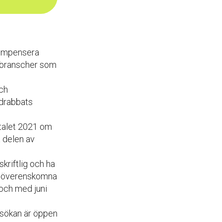
 kompensera
a branscher som
och
 drabbats
rtalet 2021 om
 delen av
riftlig och ha
en överenskomna
 och med juni
nsökan är öppen