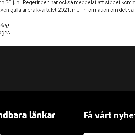
ch 30 juni. Regeringen har också meddelat att stödet komm
även gälla andra kvartalet 2021, mer information om det vä
téng
ages
dbara länkar
Få vårt
nyhe