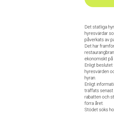
Det statliga hy
hyresvärdar so
påverkats av p
Det har framför 
restaurangbran
ekonomiskt på 
Enligt beslutet
hyresvärden oc
hyran.
Enligt informa
träffats senas
rabatten och st
förra året.
Stödet söks ho