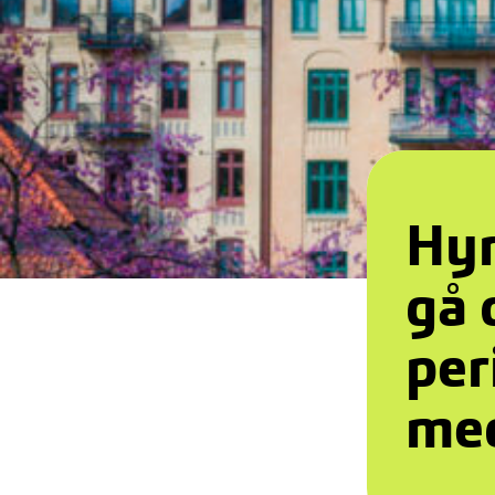
Hyr
gå 
per
med