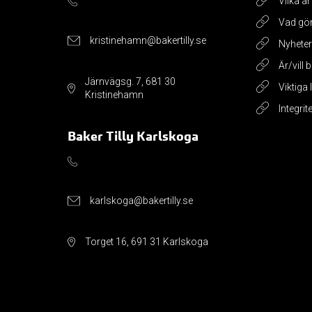
Vilka är
Vad gör
kristinehamn@bakertilly.se
Nyheter
Är/vill 
Järnvägsg. 7, 681 30
Viktiga
Kristinehamn
Integrit
Baker Tilly Karlskoga
karlskoga@bakertilly.se
Torget 16, 691 31 Karlskoga