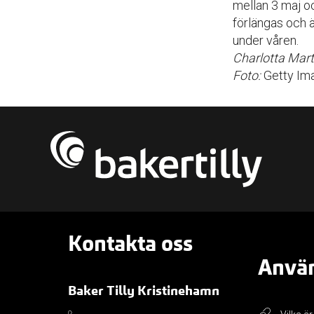
mellan 3 maj o
förlängas och 
under våren.
Charlotta Mar
Foto:
Getty Im
Kontakta oss
Använ
Baker Tilly Kristinehamn