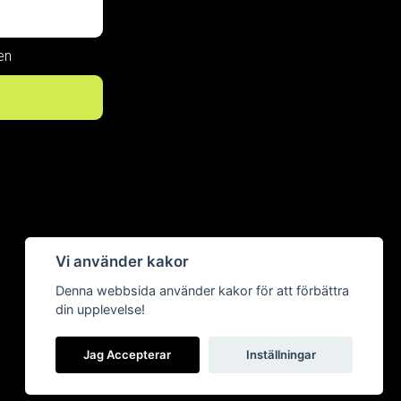
en
Vi använder kakor
Now, for
Denna webbsida använder kakor för att förbättra
din upplevelse!
tomorrow
Jag Accepterar
Inställningar