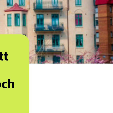
tt
och