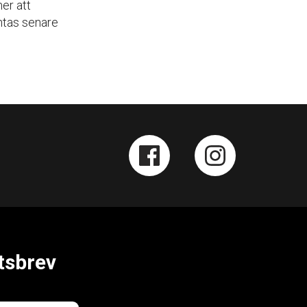
er att
ntas senare
tsbrev