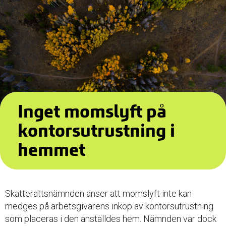
Inget momslyft på
kontorsutrustning i
hemmet
Skatterättsnämnden anser att momslyft inte kan
medges på arbetsgivarens inköp av kontorsutrustning
som placeras i den anställdes hem. Nämnden var dock