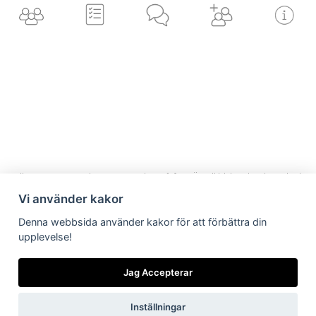
Torget 16, 691 31 Karlskoga
Användbara länkar
Vilka är vi
Vad gör vi
Vilka är vi
Vad gör vi
Nyheter från
Är/vill bli kund
Viktiga länkar
Nyheter från oss
oss
Vi använder kakor
Är/vill bli kund
Denna webbsida använder kakor för att förbättra din
Viktiga länkar
upplevelse!
Integritetspolicy
Jag Accepterar
Inställningar