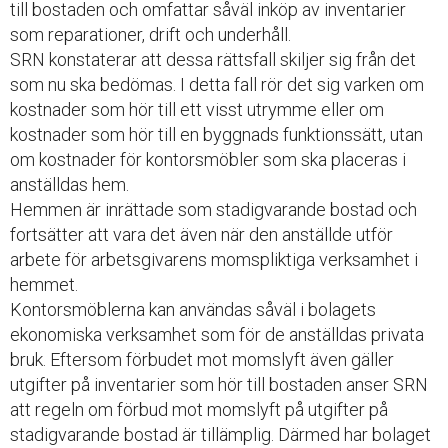
till bostaden och omfattar såväl inköp av inventarier
som reparationer, drift och underhåll.
SRN konstaterar att dessa rättsfall skiljer sig från det
som nu ska bedömas. I detta fall rör det sig varken om
kostnader som hör till ett visst utrymme eller om
kostnader som hör till en byggnads funktionssätt, utan
om kostnader för kontorsmöbler som ska placeras i
anställdas hem.
Hemmen är inrättade som stadigvarande bostad och
fortsätter att vara det även när den anställde utför
arbete för arbetsgivarens momspliktiga verksamhet i
hemmet.
Kontorsmöblerna kan användas såväl i bolagets
ekonomiska verksamhet som för de anställdas privata
bruk. Eftersom förbudet mot momslyft även gäller
utgifter på inventarier som hör till bostaden anser SRN
att regeln om förbud mot momslyft på utgifter på
stadigvarande bostad är tillämplig. Därmed har bolaget