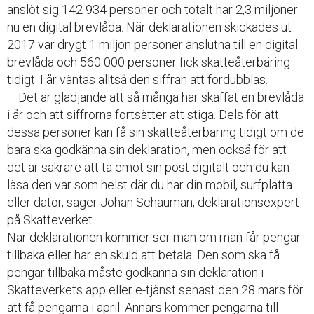
anslöt sig 142 934 personer och totalt har 2,3 miljoner
nu en digital brevlåda. När deklarationen skickades ut
2017 var drygt 1 miljon personer anslutna till en digital
brevlåda och 560 000 personer fick skatteåterbäring
tidigt. I år väntas alltså den siffran att fördubblas.
– Det är glädjande att så många har skaffat en brevlåda
i år och att siffrorna fortsätter att stiga. Dels för att
dessa personer kan få sin skatteåterbäring tidigt om de
bara ska godkänna sin deklaration, men också för att
det är säkrare att ta emot sin post digitalt och du kan
läsa den var som helst där du har din mobil, surfplatta
eller dator, säger Johan Schauman, deklarationsexpert
på Skatteverket.
När deklarationen kommer ser man om man får pengar
tillbaka eller har en skuld att betala. Den som ska få
pengar tillbaka måste godkänna sin deklaration i
Skatteverkets app eller e-tjänst senast den 28 mars för
att få pengarna i april. Annars kommer pengarna till