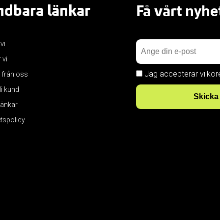
dbara länkar
Få vårt
nyhe
 vi
 vi
Jag accepterar vilkor
 från oss
bli kund
Skicka
 länkar
etspolicy