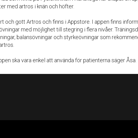
ter med artros i knän och höfter.
t och gott Artros och finns i Appstore. I appen finns infor
 övningar med möjlighet till stegring i flera nivåer. Tränings
ningar, balansövningar och styrkeövningar som rekommen
rtros.
ppen ska vara enkel att använda för patienterna säger Åsa.