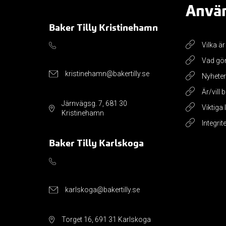
Använ
Baker Tilly Kristinehamn
Vilka är
Vad gör
kristinehamn@bakertilly.se
Nyheter
Är/vill 
Järnvägsg. 7, 681 30
Viktiga
Kristinehamn
Integrit
Baker Tilly Karlskoga
karlskoga@bakertilly.se
Torget 16, 691 31 Karlskoga