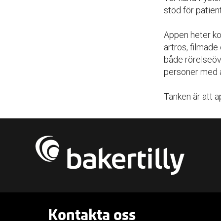
stöd för patien
Appen heter kor
artros, filmade
både rörelseöv
personer med a
Tanken är att a
Kontakta oss