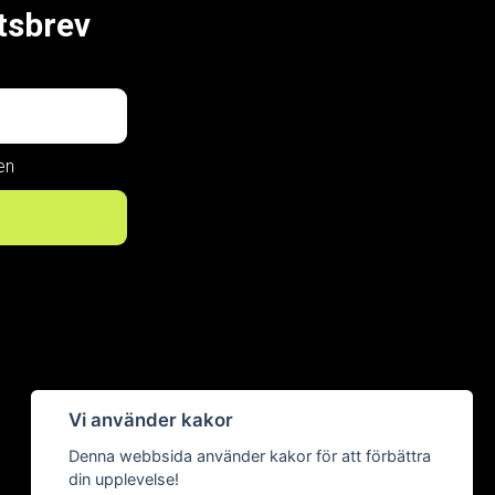
tsbrev
en
Vi använder kakor
Now, for
Denna webbsida använder kakor för att förbättra
din upplevelse!
tomorrow