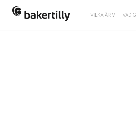
VILKA ÄR VI
VAD G