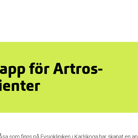
app för Artros-
ienter
Åsa som finns på Fysiokliniken i Karlskoga har skapat en a