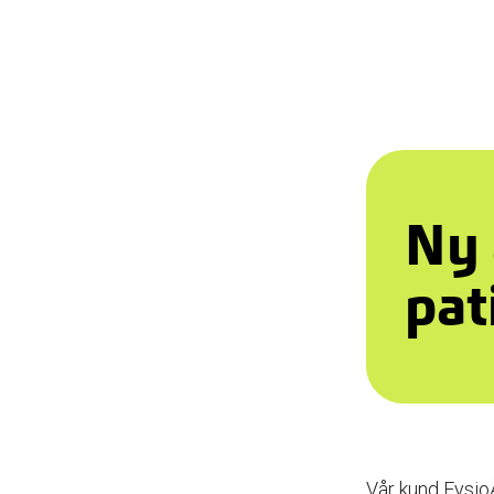
Ny 
pat
Vår kund Fysio