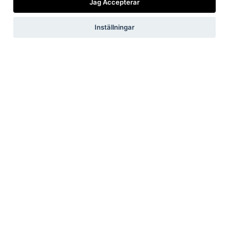
Jag Accepterar
Är/vill bli kund
Viktiga länkar
Inställningar
Integritetspolicy
Få vårt
nyhetsbrev
Jag accepterar vilkoren
Skicka
Now, for tomorrow
Integritetspolicy