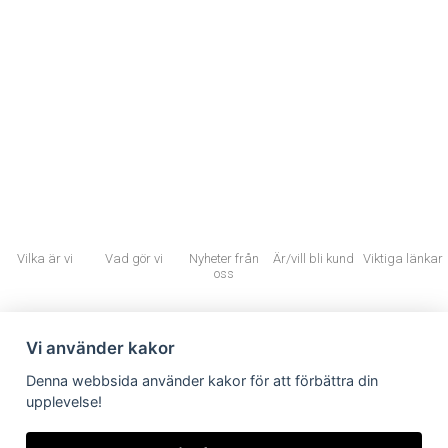
Baker Tilly Karlskoga
karlskoga@bakertilly.se
Torget 16, 691 31 Karlskoga
Vilka är vi
Vad gör vi
Nyheter från
Är/vill bli kund
Viktiga länkar
oss
Användbara länkar
Vi använder kakor
Vilka är vi
Denna webbsida använder kakor för att förbättra din
Vad gör vi
upplevelse!
Nyheter från oss