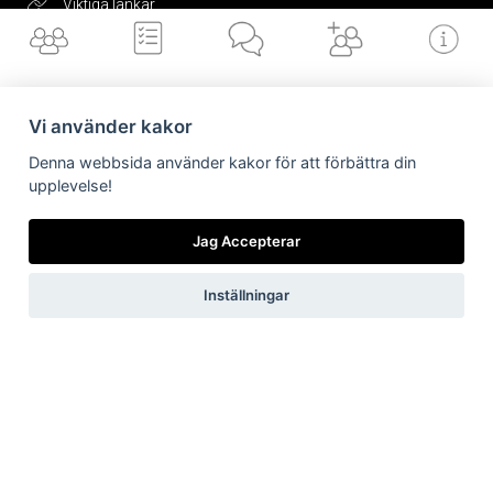
Viktiga länkar
Integritetspolicy
Vi använder kakor
Få vårt
nyhetsbrev
Denna webbsida använder kakor för att förbättra din
upplevelse!
Vilka är vi
Vad gör vi
Nyheter från
Är/vill bli kund
Viktiga länkar
oss
Jag Accepterar
Jag accepterar vilkoren
Inställningar
Skicka
Now, for tomorrow