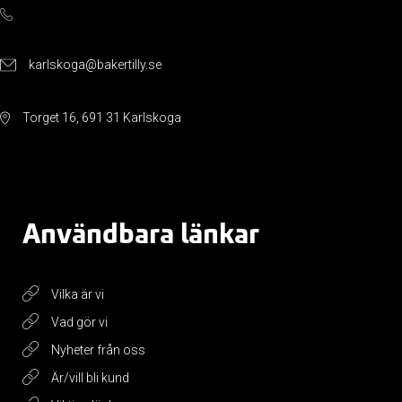
karlskoga@bakertilly.se
Torget 16, 691 31 Karlskoga
Användbara länkar
Vilka är vi
Vad gör vi
Nyheter från oss
Är/vill bli kund