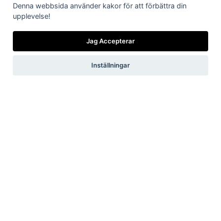
Denna webbsida använder kakor för att förbättra din
Vilka är vi
Vad gör vi
Nyheter från
Är/vill bli kund
Viktiga länkar
Få vårt
nyhetsbrev
upplevelse!
oss
Jag Accepterar
Inställningar
Jag accepterar vilkoren
Skicka
Now, for tomorrow
Integritetspolicy