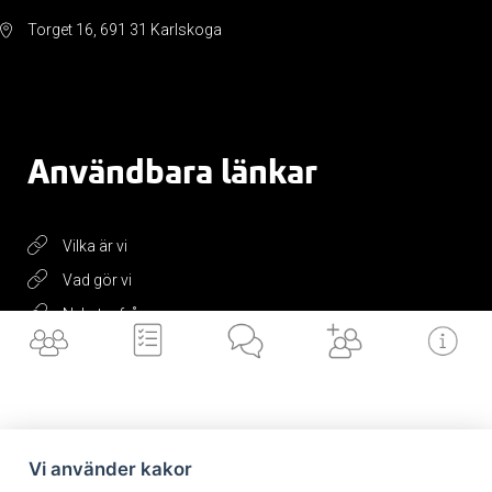
Torget 16, 691 31 Karlskoga
Användbara länkar
Vilka är vi
Vad gör vi
Nyheter från oss
Är/vill bli kund
Viktiga länkar
Integritetspolicy
Vi använder kakor