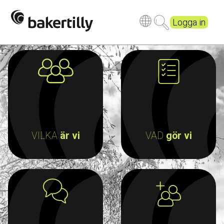
Logga in
VILKA
är vi
VAD
gör vi