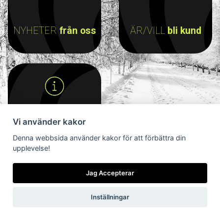
NYHETER
från oss
ÄR/VILL
bli kund
Vi använder kakor
INFORMATION
till
Denna webbsida använder kakor för att förbättra din
dig
upplevelse!
Jag Accepterar
Inställningar
Vilka är vi
Vad gör vi
Nyheter från
Är/vill bli kund
Viktiga länkar
oss