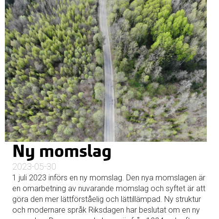
Ny momslag
2023-05-30
1 juli 2023 införs en ny momslag. Den nya momslagen är
en omarbetning av nuvarande momslag och syftet är att
göra den mer lättförståelig och lättillämpad. Ny struktur
och modernare språk Riksdagen har beslutat om en ny