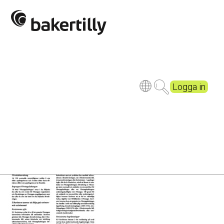
FARs Allmänna villkor om
revision av svenska företag
och organisationer (2020.1)
Publicerad
6 years ago
Logga in