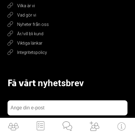
Vilka är vi
Vad gör vi
Nyheter från oss
Är/vill bli kund
Viktiga länkar
Integritetspolicy
Få vårt
nyhetsbrev
Jag accepterar vilkoren