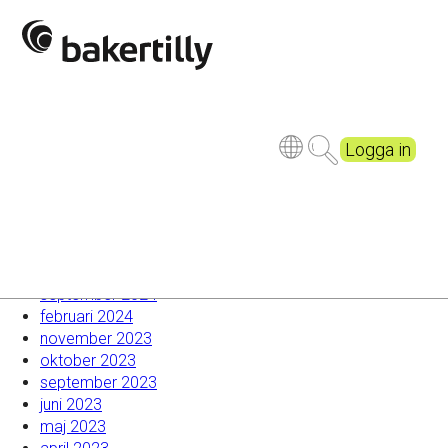
Johan Wintervalld vald till ny styrelseledamot i FAR
Utbildning för Kvalitetsansvariga och Kontrollanter
Baker Tilly-Dagarna 2024: En Framgångsrik
Sammankomst i Båstad
Utbildningsdagar och delägarmöte i Knivsta 2024
Introdagar för nyanställda inom Baker Tilly
Logga in
Senaste kommentarer
Arkiv
september 2024
februari 2024
november 2023
oktober 2023
september 2023
juni 2023
maj 2023