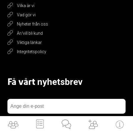
Vilka är vi
Vad gör vi
Nyheter från oss
Är/vill bli kund
Viktiga länkar
Integritetspolicy
Få vårt
nyhetsbrev
Jag accepterar vilkoren