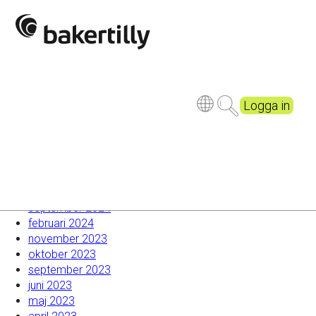
Johan Wintervalld vald till ny styrelseledamot i FAR
Utbildning för Kvalitetsansvariga och Kontrollanter
Baker Tilly-Dagarna 2024: En Framgångsrik
Sammankomst i Båstad
Utbildningsdagar och delägarmöte i Knivsta 2024
Introdagar för nyanställda inom Baker Tilly
Logga in
Senaste kommentarer
Arkiv
september 2024
februari 2024
november 2023
oktober 2023
september 2023
juni 2023
maj 2023