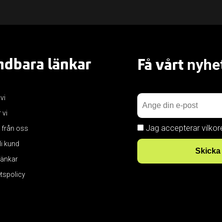
dbara länkar
Få vårt
nyhe
 vi
 vi
Jag accepterar vilkor
 från oss
bli kund
Skicka
 länkar
etspolicy