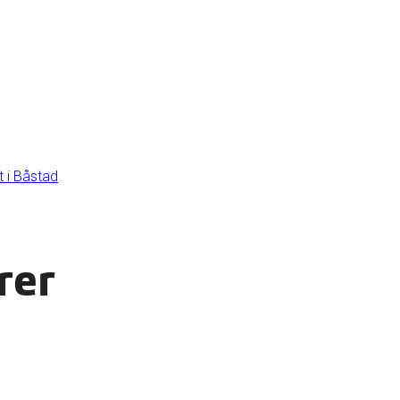
 i Båstad
rer