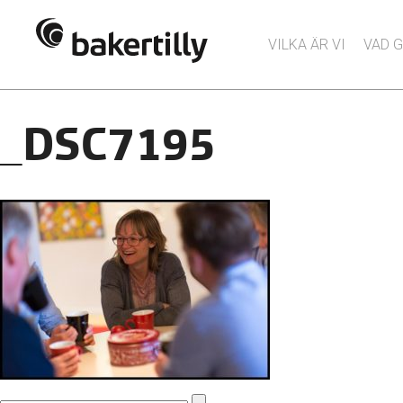
VILKA ÄR VI
VAD G
_DSC7195