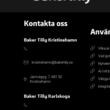
Kontakta oss
Använ
Baker Tilly Kristinehamn
Vilka är
Vad gör
kristinehamn@bakertilly.se
Nyheter
Är/vill 
Järnvägsg. 7, 681 30
Viktiga
Kristinehamn
Integrit
Baker Tilly Karlskoga