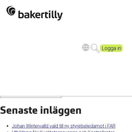
saxin
Logga in
Senaste inläggen
Johan Wintervalld vald till ny styrelseledamot i FAR