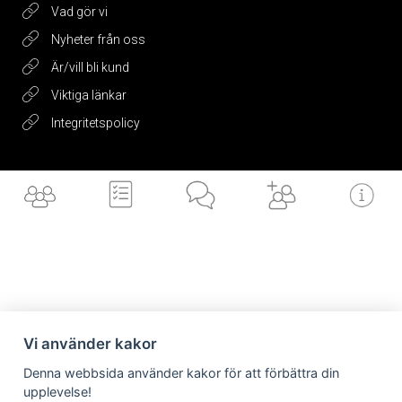
Vad gör vi
Nyheter från oss
Är/vill bli kund
Viktiga länkar
Integritetspolicy
Få vårt
nyhetsbrev
Jag accepterar vilkoren
Vi använder kakor
Vilka är vi
Vad gör vi
Nyheter från
Är/vill bli kund
Viktiga länkar
Skicka
Denna webbsida använder kakor för att förbättra din
oss
upplevelse!