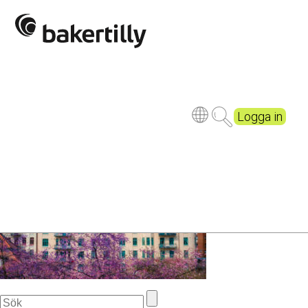
Hyresstod-mojligt-att-soka-
aven-2021-
e1617897070909-
710×399-1.jpg
Logga in
Publicerad
5 years ago