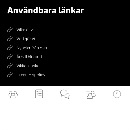
Användbara länkar
Vilka är vi
Vad gör vi
Nyheter från oss
Är/vill bli kund
Viktiga länkar
Integritetspolicy
Få vårt
nyhetsbrev