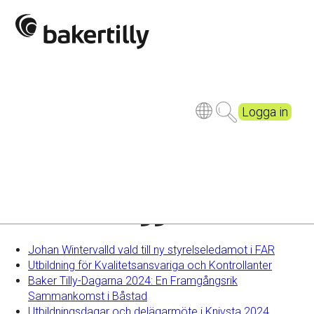
Beskuren 2_DSC6561
Logga in
Senaste inläggen
Johan Wintervalld vald till ny styrelseledamot i FAR
Utbildning för Kvalitetsansvariga och Kontrollanter
Baker Tilly-Dagarna 2024: En Framgångsrik
Sammankomst i Båstad
Utbildningsdagar och delägarmöte i Knivsta 2024