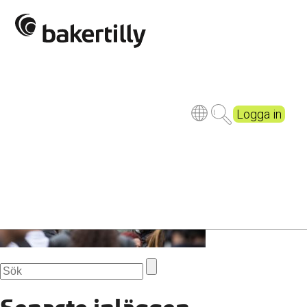
press-
gb82ade488_1920.jpg
Publicerad
3 years ago
Logga in