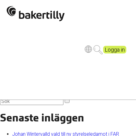
BT-24_sv72dpi
Logga in
Senaste inläggen
Johan Wintervalld vald till ny styrelseledamot i FAR