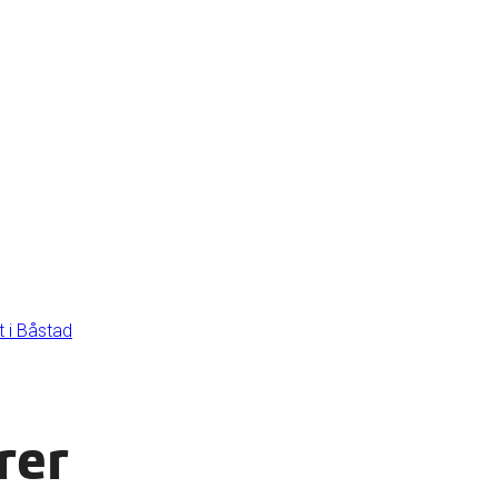
 i Båstad
rer