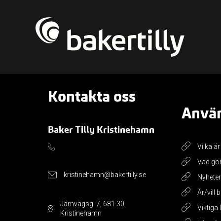
Kontakta oss
Använ
Baker Tilly Kristinehamn
Vilka är
Vad gör
kristinehamn@bakertilly.se
Nyheter
Är/vill 
Järnvägsg. 7, 681 30
Viktiga
Kristinehamn