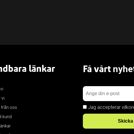
dbara länkar
Få vårt
nyhe
 vi
 vi
Jag accepterar vilkor
 från oss
bli kund
Skicka
 länkar