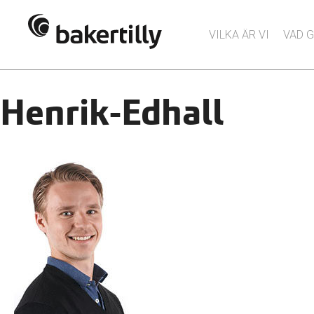
VILKA ÄR VI
VAD G
Henrik-Edhall