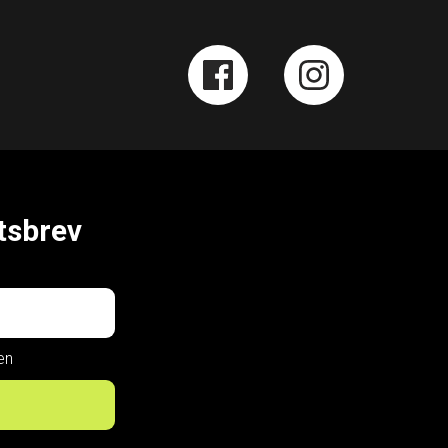
tsbrev
en